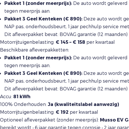
Pakket 1 (zonder meerprijs):
De auto wordt geleverd 
tegen meerprijs aan.
Pakket 3 Geel Kenteken (€ 890):
Deze auto wordt gel
NAP pas, onderhoudsbeurt, 1 jaar pechhulp service me
Dit afleverpakket bevat: BOVAG garantie (12 maanden)
Motorrijtuigenbelasting:
€ 145 – € 158
per kwartaal
Beschikbare afleverpakketten:
Pakket 1 (zonder meerprijs):
De auto wordt geleverd 
tegen meerprijs aan.
Pakket 3 Geel Kenteken (€ 890):
Deze auto wordt gel
NAP pas, onderhoudsbeurt, 1 jaar pechhulp service me
Dit afleverpakket bevat: BOVAG garantie (12 maanden)
Accu:
81 kWh
100% Onderhouden:
Ja (kwaliteitslabel aanwezig)
Motorrijtuigenbelasting:
€ 192
per kwartaal
Optioneel afleverpakket (zonder meerprijs):
Musso EV Ga
bereikt wordt • 6 jaar garantie tegen corrosie • 2 jaar gar