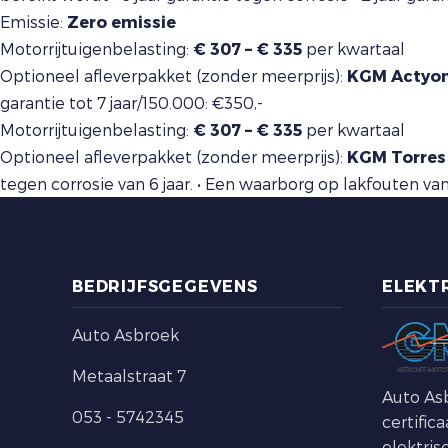
Emissie:
Zero emissie
Motorrijtuigenbelasting:
€ 307 – € 335
per kwartaal
Optioneel afleverpakket (zonder meerprijs):
KGM Actyon
garantie tot 7 jaar/150.000: €350,-
Motorrijtuigenbelasting:
€ 307 – € 335
per kwartaal
Optioneel afleverpakket (zonder meerprijs):
KGM Torres 
tegen corrosie van 6 jaar. • Een waarborg op lakfouten va
BEDRIJFSGEGEVENS
ELEKT
Auto Asbroek
Metaalstraat 7
Auto As
053 - 5742345
certific
elektris