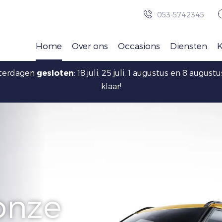
053-5742345
Home
Over ons
Occasions
Diensten
aterdagen
gesloten
: 18 juli, 25 juli, 1 augustus en 8 augu
klaar!
onze