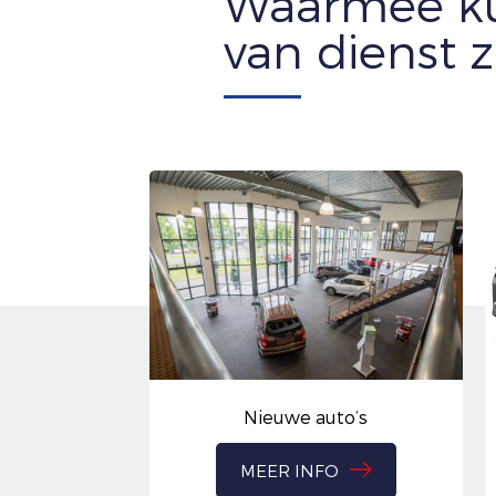
Waarmee ku
van dienst z
k plannen
Nieuwe auto’s
O
MEER INFO