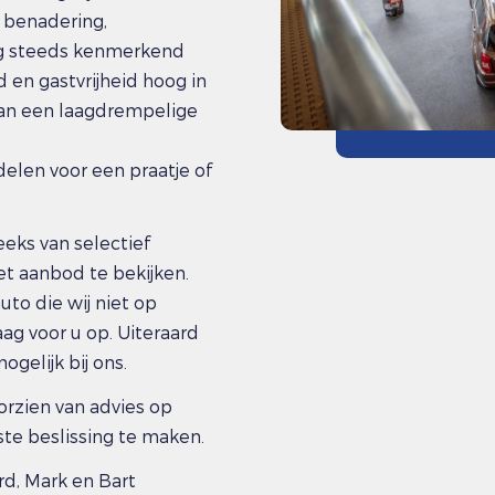
e benadering,
nog steeds kenmerkend
d en gastvrijheid hoog in
van een laagdrempelige
len voor een praatje of
eks van selectief
t aanbod te bekijken.
to die wij niet op
ag voor u op. Uiteraard
ogelijk bij ons.
orzien van advies op
iste beslissing te maken.
rd, Mark en Bart