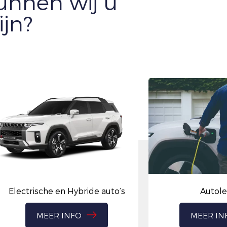
nnen wij u
ijn?
Electrische en Hybride auto’s
Autol
MEER INFO
MEER IN