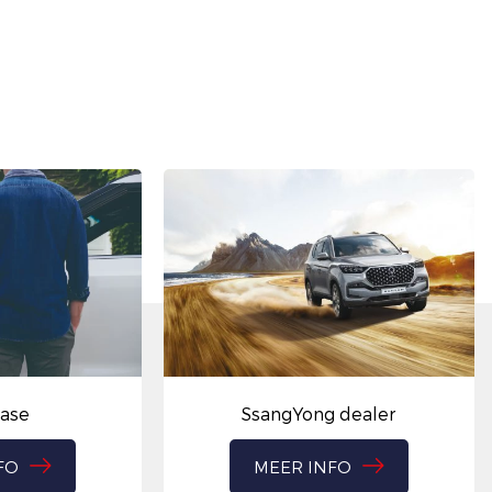
ease
SsangYong dealer
FO
MEER INFO