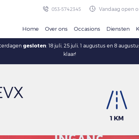
Vandaag open o
053-5742345
Home
Over ons
Occasions
Diensten
aterdagen
gesloten
: 18 juli, 25 juli, 1 augustus en 8 augu
klaar!
EVX
1 KM