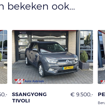
 bekeken ook...
0,-
SSANGYONG
€ 9.500,-
PE
TIVOLI
Benz