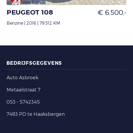
PEUGEOT 108
€ 6.500,-
Benzine | 2016 | 79.512 KM
BEDRIJFSGEGEVENS
Auto Asbroek
Metaalstraat 7
053 - 5742345
7483 PD te Haaksbergen