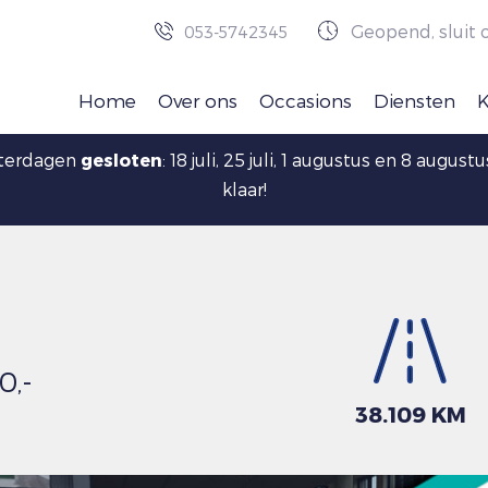
Geopend, sluit 
053-5742345
Home
Over ons
Occasions
Diensten
aterdagen
gesloten
: 18 juli, 25 juli, 1 augustus en 8 augu
klaar!
0,-
38.109 KM