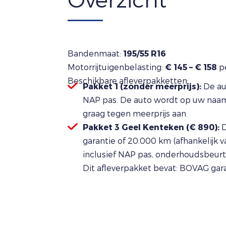
Bandenmaat:
195/55 R16
Motorrijtuigenbelasting:
€ 145 – € 158
pe
Beschikbare afleverpakketten:
Pakket 1 (zonder meerprijs):
De au
NAP pas. De auto wordt op uw naam 
graag tegen meerprijs aan.
Pakket 3 Geel Kenteken (€ 890):
D
garantie of 20.000 km (afhankelijk 
inclusief NAP pas, onderhoudsbeurt,
Dit afleverpakket bevat: BOVAG gar