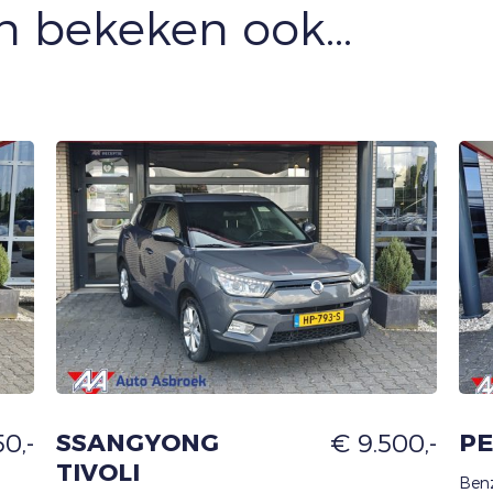
 bekeken ook...
0,-
SSANGYONG
€ 9.500,-
PE
TIVOLI
Benz